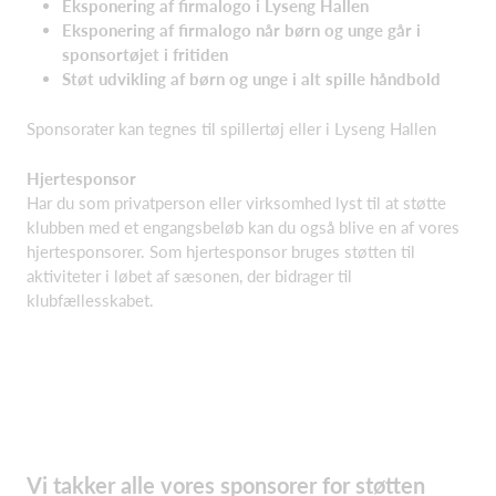
Eksponering af firmalogo i Lyseng Hallen
Eksponering af firmalogo når børn og unge går i
sponsortøjet i fritiden
Støt udvikling af børn og unge i alt spille håndbold
Sponsorater kan tegnes til spillertøj eller i Lyseng Hallen
Hjertesponsor
Har du som privatperson eller virksomhed lyst til at støtte
klubben med et engangsbeløb kan du også blive en af vores
hjertesponsorer. Som hjertesponsor bruges støtten til
aktiviteter i løbet af sæsonen, der bidrager til
klubfællesskabet.
Vi takker alle vores sponsorer for støtten